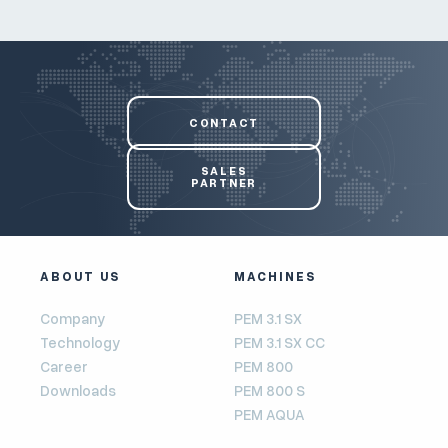
CONTACT
SALES
PARTNER
ABOUT US
MACHINES
Company
PEM 3.1 SX
Technology
PEM 3.1 SX CC
Career
PEM 800
Downloads
PEM 800 S
PEM AQUA