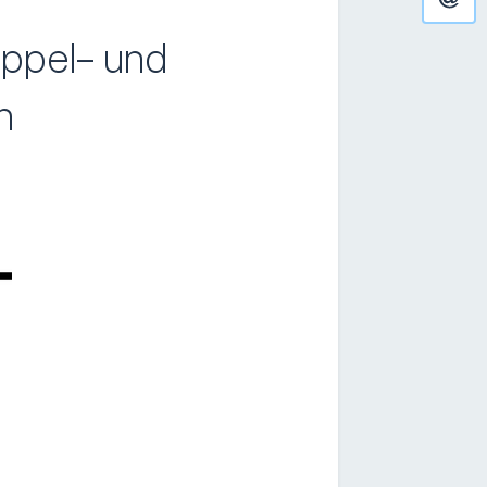
oppel- und
n