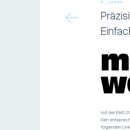
6 _JAHRE
Präzis
Einfac
Auf der EMO 20
Den entsprech
folgenden Link