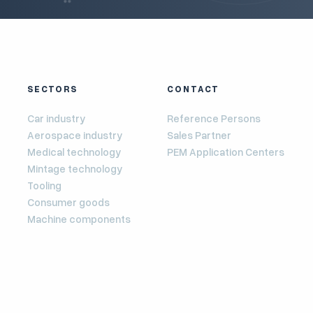
SECTORS
CONTACT
Car industry
Reference Persons
Aerospace industry
Sales Partner
Medical technology
PEM Application Centers
Mintage technology
Tooling
Consumer goods
Machine components