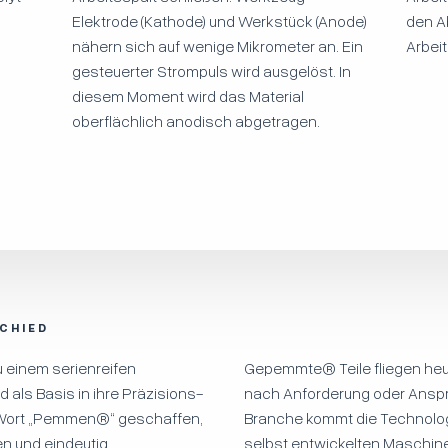
Elektrode (Kathode) und Werkstück (Anode)
den A
nähern sich auf wenige Mikrometer an. Ein
Arbeit
gesteuerter Strompuls wird ausgelöst. In
diesem Moment wird das Material
oberflächlich anodisch abgetragen.
CHIED
 einem serienreifen
Gepemmte® Teile fliegen heut
 als Basis in ihre Präzisions-
nach Anforderung oder Anspru
s Wort „Pemmen®“ geschaffen,
Branche kommt die Technolog
en und eindeutig
selbst entwickelten Maschin