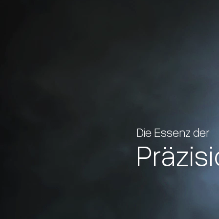
Die Essenz der
Präzis