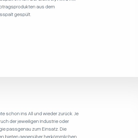
btragsprodukten aus dem
sspalt gespült.
e schon ins All und wieder zurück. Je
ch der jeweiligen Industrie oder
ie passgenau zum Einsatz. Die
en bieten gegenüber herkömmlichen