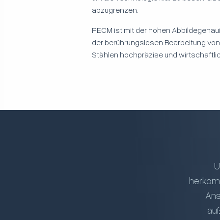
abzugrenzen.
PECM ist mit der hohen Abbildegenau
der berührungslosen Bearbeitung vo
Stählen hochpräzise und wirtschaftlic
U
herkömm
Ans
auß