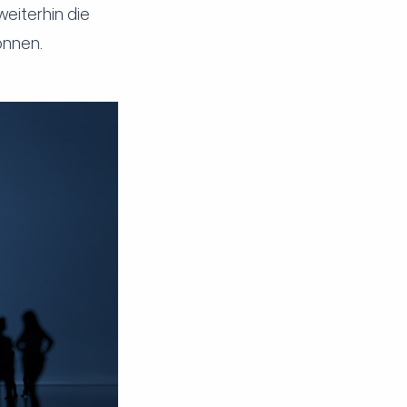
weiterhin die
önnen.