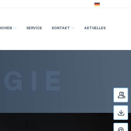
NCHEN
SERVICE
KONTAKT
AKTUELLES
GIE
A
D
K