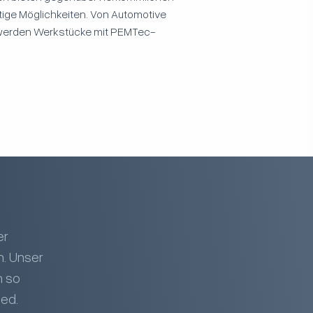
tige Möglichkeiten. Von Automotive
t werden Werkstücke mit PEMTec-
er
n. Unser
n so
ied.