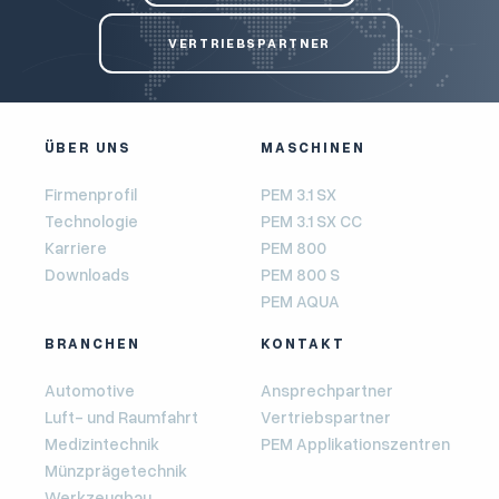
VERTRIEBSPARTNER
ÜBER UNS
MASCHINEN
Firmenprofil
PEM 3.1 SX
Technologie
PEM 3.1 SX CC
Karriere
PEM 800
Downloads
PEM 800 S
PEM AQUA
BRANCHEN
KONTAKT
Automotive
Ansprechpartner
Luft- und Raumfahrt
Vertriebspartner
Medizintechnik
PEM Applikationszentren
Münzprägetechnik
Werkzeugbau