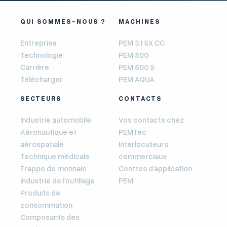
QUI SOMMES-NOUS ?
MACHINES
Entreprise
PEM 3.1 SX CC
Technologie
PEM 800
Carrière
PEM 800 S
Télécharger
PEM AQUA
SECTEURS
CONTACTS
Industrie automobile
Vos contacts chez
Aéronautique et
PEMTec
aérospatiale
Interlocuteurs
Technique médicale
commerciaux
Frappe de monnaie
Centres d’application
Industrie de l’outillage
PEM
Produits de
consommation
Composants des