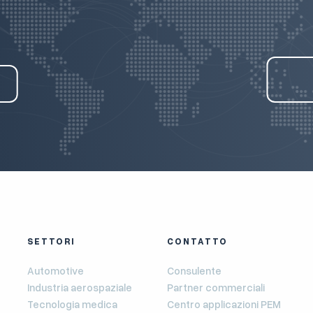
SETTORI
CONTATTO
Automotive
Consulente
Industria aerospaziale
Partner commerciali
Tecnologia medica
Centro applicazioni PEM