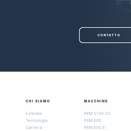
CONTATTO
CHI SIAMO
MACCHINE
Azienda
PEM 3.1 SX CC
Tecnologia
PEM 800
Carriera
PEM 800 S