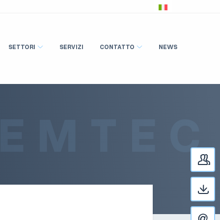
SETTORI
SERVIZI
CONTATTO
NEWS
PEMTEC
P
D
D
C
C