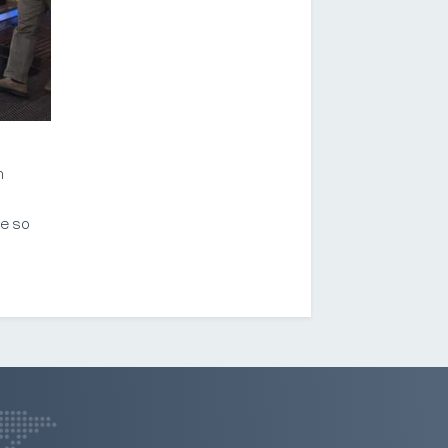
n
ie so